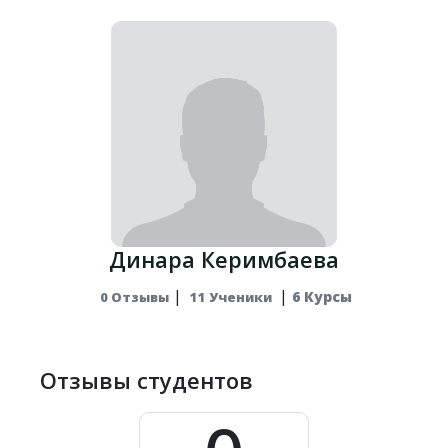
00:00:00
XIXғасыр қазақ
0
3
әдебиеті
Часы
Бесплатно
Обновлено Thu,
14-Mar-2024
Динара Керимбаева
|
|
6 Курсы
0 Отзывы
11 Ученики
Отзывы студентов