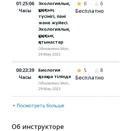
01:25:06
Экологиялық
0
6
құқықтың
Часы
Бесплатно
түсінігі, пәні
және жүйесі.
Экологиялық
құқықтық
қатынастар
Обновлено Mon,
29-May-2023
00:23:39
Биология
5
8
қазақша тілінде
Часы
Бесплатно
Обновлено Mon,
29-May-2023
00:31:23
Кәсіпкерлік
4
5
+ Посмотреть больше
Часы
Обновлено Mon,
Бесплатно
29-May-2023
Об инструкторе