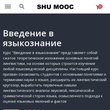
http://mooc.univershu.edu.kz/menu
http://mooc.univershu.edu.kz/search
0
Введение в
языкознание
Курс "Введение в языкознание" представляет собой
сжатое теоретическое изложение основных понятий
лингвистики, на основе которых строится изучение
любой языковедческой дисциплины. Настоящий курс
призван ознакомить студентов с основными понятиями и
терминами науки о языке, расширить их лингвистический
кругозор, выработать первичные навыки
лингвистического анализа звуковой, лексической и
грамматической сторон языка, осмысленного подхода к
оценке языковых явлений и фактов