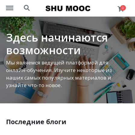
http://mooc.univershu.edu.kz/menu
http://mooc.univershu.edu.kz/search
0
Здесь начинаются
возможности
Мы являемся ведущей платформой для
онлайн-обучения. Изучите некоторые из
наших самых популярных материалов и
узнайте что-то новое.
Последние блоги