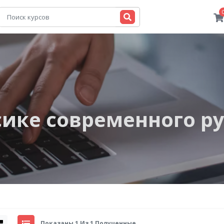
сике современного р
Показаны 1 Из 1 Полученные