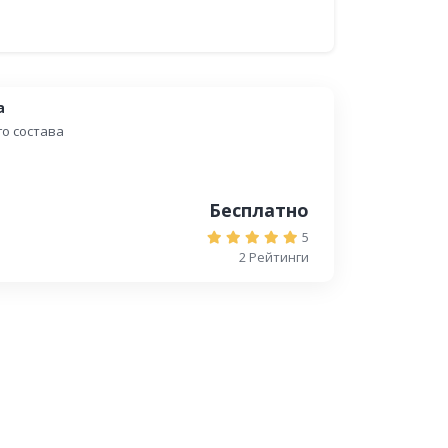
а
го состава
Бесплатно
5
2 Рейтинги