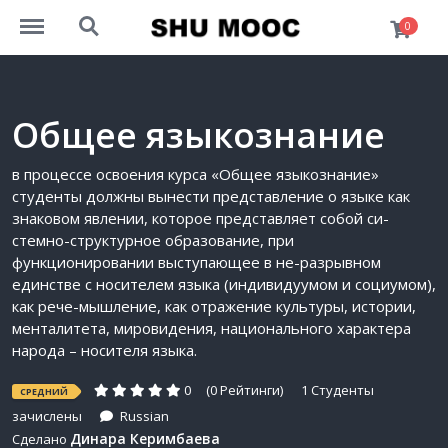
https://mooc.univershu.edu.kz/menu
https://mooc.univershu.edu.kz/search
0
Общее языкознание
в процессе освоения курса «Общее языкознание»
студенты должны вынести представление о языке как
знаковом явлении, которое представляет собой си-
стемно-структурное образование, при
функционировании выступающее в не-разрывном
единстве с носителем языка (индивидуумом и социумом),
как рече-мышление, как отражение культуры, истории,
менталитета, мировидения, национального характера
народа – носителя языка.
0
(0 Рейтинги)
1 Студенты
СРЕДНИЙ
зачислены
Russian
Динара Керимбаева
Сделано