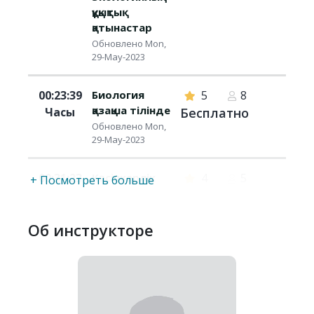
құқықтық
қатынастар
Обновлено Mon,
29-May-2023
00:23:39
Биология
5
8
қазақша тілінде
Часы
Бесплатно
Обновлено Mon,
29-May-2023
00:31:23
Кәсіпкерлік
4
5
+ Посмотреть больше
Часы
Обновлено Mon,
Бесплатно
29-May-2023
Об инструкторе
00:00:00
XIXғасыр қазақ
0
3
әдебиеті
Часы
Бесплатно
Обновлено Thu,
14-Mar-2024