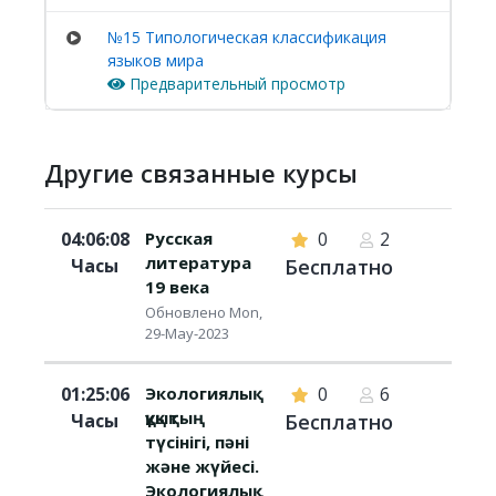
№15 Tипoлoгичecкaя клaccификaция
языкoв мира
Предварительный просмотр
Другие связанные курсы
04:06:08
Русская
0
2
литература
Часы
Бесплатно
19 века
Обновлено Mon,
29-May-2023
01:25:06
Экологиялық
0
6
құқықтың
Часы
Бесплатно
түсінігі, пәні
және жүйесі.
Экологиялық