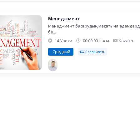
Менеджмент
Менеджмент басқарудың мақсатына адамдард
бе...
14 Уроки
00:00:00 Часы
Kazakh
Средний
Сравнивать