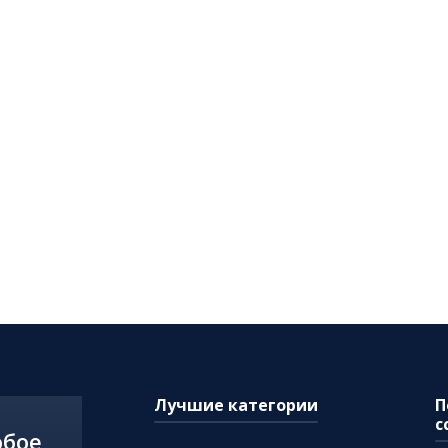
Лучшие категории
П
с
юбое