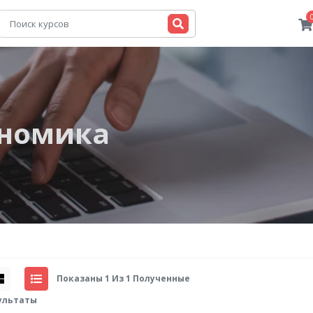
номика
Показаны 1 Из 1 Полученные
ультаты