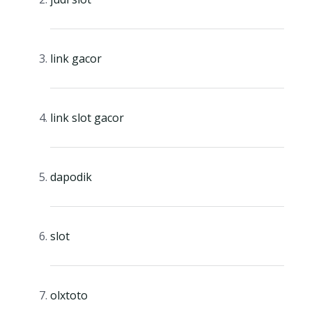
link gacor
link slot gacor
dapodik
slot
olxtoto