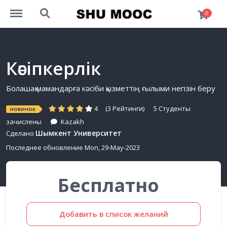
http://mooc.univershu.edu.kz/menu
http://mooc.univershu.edu.kz/search
0
Кәсіпкерлік
Болашақ мамандарға кәсіби қызметтің ғылыми негізін беру
4
(3 Рейтинги)
5 Студенты
НОВИЧОК
зачислены
Kazakh
Шымкент Университет
Сделано
Последнее обновление Mon, 29-May-2023
Бесплатно
Добавить в список желаний