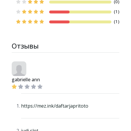
(0)
(1)
(1)
Отзывы
gabrielle ann
https://mez.ink/daftarjapritoto
judi slot