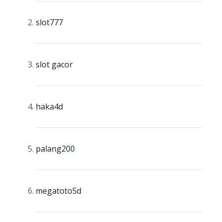
slot777
slot gacor
haka4d
palang200
megatoto5d