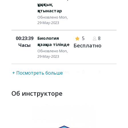
құқықтық
қатынастар
Обновлено Mon,
29-May-2023
00:23:39
Биология
5
8
қазақша тілінде
Часы
Бесплатно
Обновлено Mon,
29-May-2023
00:00:00
XIXғасыр қазақ
0
3
+ Посмотреть больше
әдебиеті
Часы
Бесплатно
Обновлено Thu,
14-Mar-2024
Об инструкторе