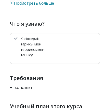
кіріспе
+ Посмотреть больше
Что я узнаю?
Кәсіпкерлік
тарихы мен
теориясымен
танысу
Требования
конспект
Учебный план этого курса