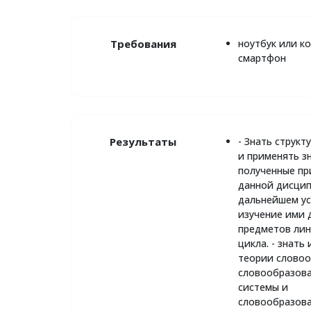
Требования
ноутбук или к
смартфон
Результаты
- Знать структ
и применять з
полученные пр
данной дисци
дальнейшем у
изучение ими 
предметов лин
цикла. - знать
теории словоо
словообразов
системы и
словообразов