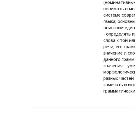
(номинативных
понимать о м
системе совре
языка; основн
описании еди
- определять 
слова к той ил
речи, его гра
значение и сп
данного грамм
значения; - у
морфологическ
разных частей 
замечать и ис
грамматически