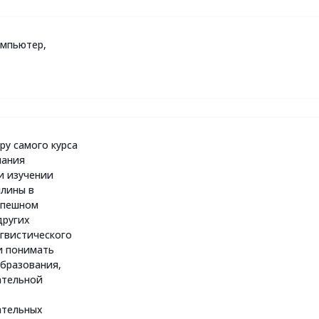
омпьютер,
уру самого курса
нания
и изучении
плины в
спешном
других
гвистического
 и понимать
бразования,
ательной
ательных