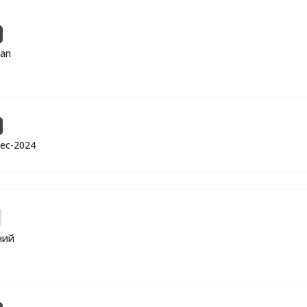
ian
ec-2024
ний