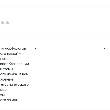
е и морфология
-
-
ого языка” –
чного
ловообразовании
системы
ого языка. В нем
сновные
тегории русского
аются
емы
кого языка