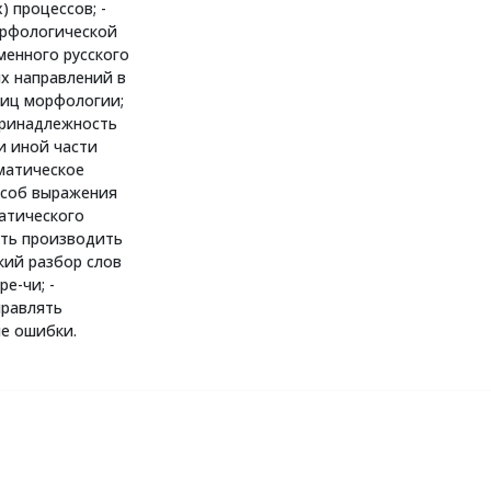
) процессов; -
орфологической
менного русского
ых направлений в
ниц морфологии;
принадлежность
и иной части
мматическое
особ выражения
атического
меть производить
ий разбор слов
ре-чи; -
правлять
е ошибки.