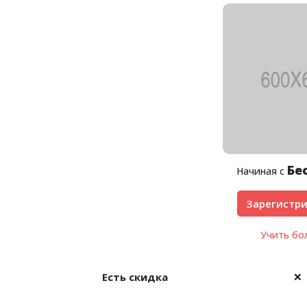
Бе
Начиная с
Зарегистри
Учить б
Есть скидка
❌