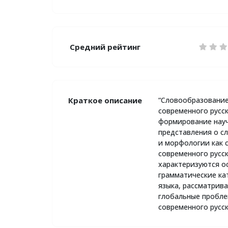
Средний рейтинг
Краткое описание
“Словообразовани
современного русск
формирование нау
представления о с
и морфологии как 
современного русск
характеризуются о
грамматические ка
языка, рассматрив
глобальные пробл
современного русс