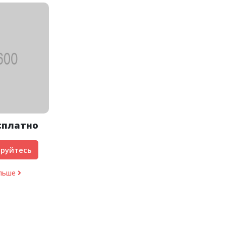
сплатно
руйтесь
ольше