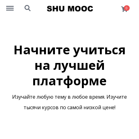
http://mooc.univershu.edu.kz/menu
http://mooc.univershu.edu.kz/search
0
Начните учиться
на лучшей
платформе
Изучайте любую тему в любое время. Изучите
тысячи курсов по самой низкой цене!