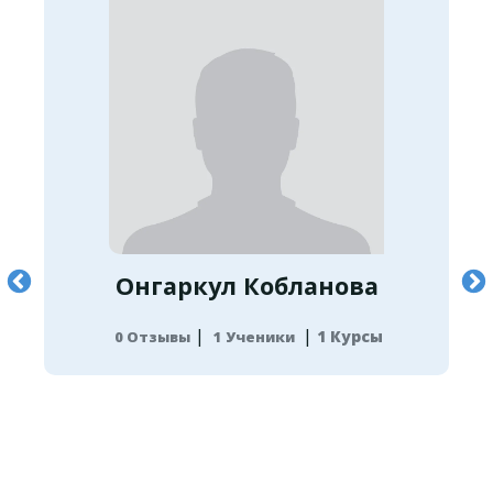
Онгаркул Кобланова
|
|
1 Курсы
0 Отзывы
1 Ученики
1